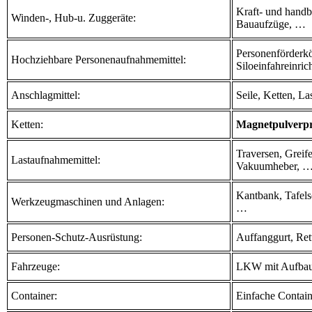
Kraft- und handb
Winden-, Hub-u. Zuggeräte:
Bauaufzüge, …
Personenförderkö
Hochziehbare Personenaufnahmemittel:
Siloeinfahreinr
Anschlagmittel:
Seile, Ketten, L
Ketten:
Magnetpulverprü
Traversen, Greif
Lastaufnahmemittel:
Vakuumheber, 
Kantbank, Tafels
Werkzeugmaschinen und Anlagen:
…
Personen-Schutz-Ausrüstung:
Auffanggurt, Ret
Fahrzeuge:
LKW mit Aufbau (
Container:
Einfache Contain